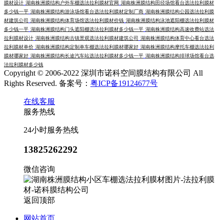
膜材设计
湖南株洲膜结构户外车棚选法拉利膜材官网
湖南株洲膜结构田径场馆看台选法拉利膜材
多少钱一平
湖南株洲膜结构游泳场馆看台选法拉利膜材定制厂商
湖南株洲膜结构公园选法拉利膜
材建筑公司
湖南株洲膜结构体育场馆选法拉利膜材价钱
湖南株洲膜结构泳池遮阳棚选法拉利膜材
多少钱一平
湖南株洲膜结构门头遮阳棚选法拉利膜材多少钱一平
湖南株洲膜结构高速收费站选法
拉利膜材设计
湖南株洲膜结构古镇景观选法拉利膜材建筑公司
湖南株洲膜结构体育中心看台选法
拉利膜材单价
湖南株洲膜结构定制单车棚选法拉利膜材哪家好
湖南株洲膜结构摩托车棚选法拉利
膜材哪家好
湖南株洲膜结构长途汽车站选法拉利膜材多少钱一平
湖南株洲膜结构排球场馆看台选
法拉利膜材多少钱
Copyright © 2006-2022 深圳市诺科空间膜结构有限公司 All
Rights Reserved. 备案号：
粤ICP备19124677号
在线客服
服务热线
24小时服务热线
13825262292
微信咨询
返回顶部
网站首页