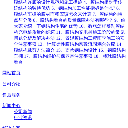
膜结构连廊的设计规范和施工措施
4、膜结构相对于传
统结构的独特优势
5、钢结构加工性能指标是什么?
6、
膜结构车棚的膜材面积应该怎么来计算
7、膜结构的特
点与分类
8、膜结构看台的质量保障办法有哪些？
9、给
大家介绍一下钢结构住宅的优势
10、教您怎样辨别膜结
构充电桩质量的好坏
11、膜结构充电桩施工阶段的常见
问题分析及解决办法
12、景观膜结构工程雨季施工的安
全注意事项
13、计算柔性膜结构风致流固耦合效应
14、
膜结构裁剪方法简介
15、支承钢结构设计
16、钢膜结构
车棚
17、膜结构维护与保养是注意事项
18、棒球膜结构
看台
网站首页
公司介绍
售后服务
新闻中心
公司新闻
行业资讯