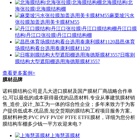
北海膜结构|北
海张拉膜|北海膜结构棚
麻栗坡污水
张拉膜加盖选用美卡膜材M55
丹江口膜
结构|丹江口张拉膜|丹江口膜结构棚
昌邑体育
场膜结构看台选用泰康利膜材1120
日喀则
膜结构大型遮阳棚选用海德斯膜材3557
查看更多案例+
膜材品牌
诺科膜结构公司是几大进口膜材及国产膜材厂商战略合作单
位,可以最低的成本获得最优的品质材料.专业从事建筑膜材销
售_造价_设计_加工为一体的综合性企业；多年来致力于为客
户提供低成本,优品质,短交货期的膜结构工程项目服务方案。
膜材料种类:PVC PVF PVDF PTFE ETFE膜材，详细为您分析
膜结构车棚多少钱一平方欢迎来电？
上海慧遥膜材