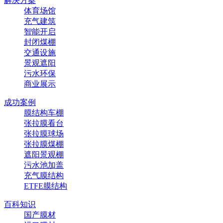
解决方案
体育场馆
充气建筑
智能开启
封闭煤棚
交通设施
景观遮阳
污水环保
商业展示
成功案例
膜结构车棚
张拉膜看台
张拉膜球场
张拉膜煤棚
遮阳景观棚
污水池加盖
充气膜结构
ETFE膜结构
百科知识
国产膜材