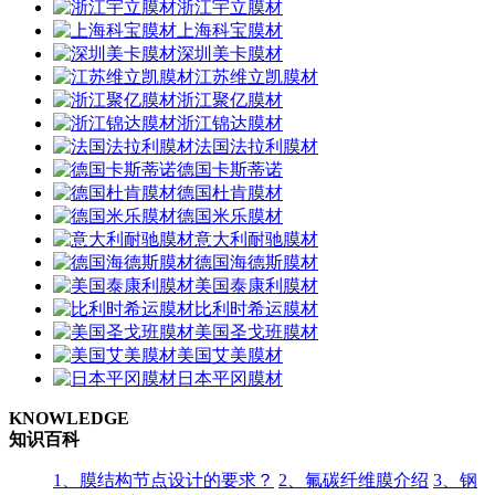
浙江宇立膜材
上海科宝膜材
深圳美卡膜材
江苏维立凯膜材
浙江聚亿膜材
浙江锦达膜材
法国法拉利膜材
德国卡斯蒂诺
德国杜肯膜材
德国米乐膜材
意大利耐驰膜材
德国海德斯膜材
美国泰康利膜材
比利时希运膜材
美国圣戈班膜材
美国艾美膜材
日本平冈膜材
KNOWLEDGE
知识百科
1、膜结构节点设计的要求？
2、氟碳纤维膜介绍
3、钢