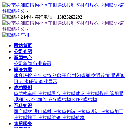
24小时咨询电话：
13825262292
网站首页
公司介绍
新闻中心
公司新闻
行业资讯
解决方案
体育场馆
充气建筑
智能开启
封闭煤棚
交通设施
景观遮
阳
污水环保
商业展示
成功案例
膜结构车棚
张拉膜看台
张拉膜球场
张拉膜煤棚
遮阳景
观棚
污水池加盖
充气膜结构
ETFE膜结构
百科知识
国产膜材
进口膜材
张拉膜知识
张拉膜设计
张拉膜加工
张拉膜施工
张拉膜维修
张拉膜价格
售后服务