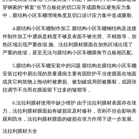
穿钢索的“裤套”在节点板处的切口应开成圆角以避免应力集
中，膜结构小区车棚埋绳角度及切口设计应力集中造成撕裂。
4.膜结构小区车棚制作加工 膜结构小区车棚钢结构及连接
件制作加工中通病是精度不够及表面不够光滑、不精致等，加
热区域出现严重收缩.施、法拉利膜材膜面在加热区域出现了
严重的收缩，甚至无法与膜结构小区车棚膜角节点板相匹配。
5.膜结构小区车棚安装中的问题 膜结构在膜结构小区车棚
安装过程中易出现的质量通病主要有因防护不当使膜面在地面
或其它构筑物上拖动时被磨损、被划破或局部被撕裂，或因张
拉调节不当而在膜面留下过多的皱褶等，
6.法拉利膜材使用中缺少维护 由于法拉利膜材表面存在张
力，法拉利膜材膜面如有破损应及时修补，否则不但会影响美
观和防水，法拉利膜材膜面的破损在张力作用下进一步发展。
法拉利膜材大全