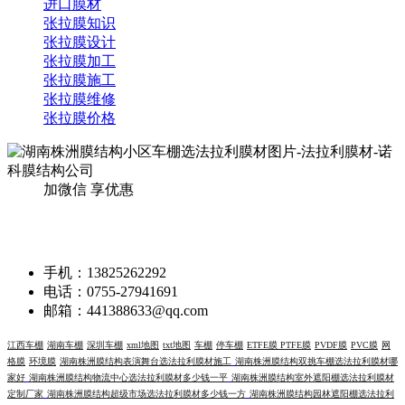
进口膜材
张拉膜知识
张拉膜设计
张拉膜加工
张拉膜施工
张拉膜维修
张拉膜价格
加微信 享优惠
联系我们
手机：13825262292
电话：0755-27941691
邮箱：441388633@qq.com
江西车棚
湖南车棚
深圳车棚
xml地图
txt地图
车棚
停车棚
ETFE膜
PTFE膜
PVDF膜
PVC膜
网
格膜
环境膜
湖南株洲膜结构表演舞台选法拉利膜材施工
湖南株洲膜结构双挑车棚选法拉利膜材哪
家好
湖南株洲膜结构物流中心选法拉利膜材多少钱一平
湖南株洲膜结构室外遮阳棚选法拉利膜材
定制厂家
湖南株洲膜结构超级市场选法拉利膜材多少钱一方
湖南株洲膜结构园林遮阳棚选法拉利