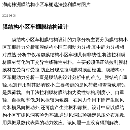
湖南株洲膜结构小区车棚选法拉利膜材图片
2022-06-08
膜结构小区车棚膜结构设计
膜结构小区车棚膜结构设计的力学分析主要分为膜结构小
区车棚静力分析和膜结构小区车棚动力分析,其中静力分析相
对成熟,分析中仅考虑膜结构小区车棚几何非线性,将法拉利膜
材膜材简化为正交异性线弹性材料。主要必须保证法拉利膜材
膜材在受荷时受拉,防止出现法拉利膜材膜面松弛。膜结构小
区车棚动力分析一直是膜结构设计分析中的难点。膜结构自重
轻,地震作用对其影响较小,主要考虑的是风荷载和雪荷载,特别
是风荷载。由于法拉利膜材膜结构为柔性结构,刚度小、自重
轻、自振频率低,对风振较为敏感。在风力作用下除产生顺风
向和横风向振动外,还可能产生弛振和颤振。设计中应以膜结
构小区车棚风洞实验为基础,通过风洞试验确定风压分布系数,
用风振系数代表风的动力效应。该问题一直没有得到解决。