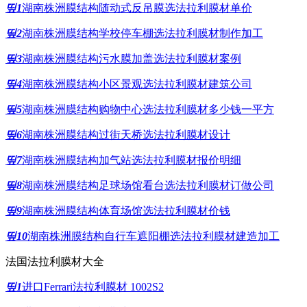
띺1
湖南株洲膜结构随动式反吊膜选法拉利膜材单价
띺2
湖南株洲膜结构学校停车棚选法拉利膜材制作加工
띺3
湖南株洲膜结构污水膜加盖选法拉利膜材案例
띺4
湖南株洲膜结构小区景观选法拉利膜材建筑公司
띺5
湖南株洲膜结构购物中心选法拉利膜材多少钱一平方
띺6
湖南株洲膜结构过街天桥选法拉利膜材设计
띺7
湖南株洲膜结构加气站选法拉利膜材报价明细
띺8
湖南株洲膜结构足球场馆看台选法拉利膜材订做公司
띺9
湖南株洲膜结构体育场馆选法拉利膜材价钱
띺10
湖南株洲膜结构自行车遮阳棚选法拉利膜材建造加工
法国法拉利膜材大全
띺1
进口Ferrari法拉利膜材 1002S2